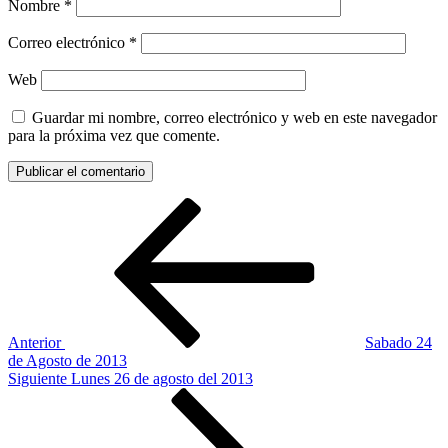
Nombre
*
Correo electrónico
*
Web
Guardar mi nombre, correo electrónico y web en este navegador
para la próxima vez que comente.
Navegación
Entrada
anterior:
de
entradas
Anterior
Sabado 24
de Agosto de 2013
Siguiente
Siguiente
Lunes 26 de agosto del 2013
entrada