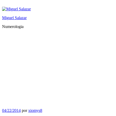
Saltar
al
contenido
Miguel Salazar
Numerologia
Publicado
04/22/2014
por
xiomys8
el