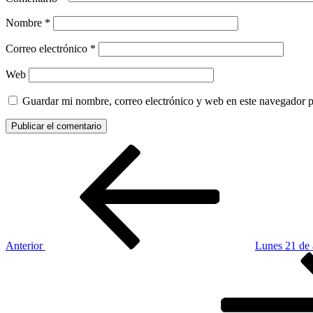
Nombre
*
Correo electrónico
*
Web
Guardar mi nombre, correo electrónico y web en este navegador 
Navegación
Entrada
anterior:
de
entradas
Anterior
Lunes 21 de 
Siguiente
entrada