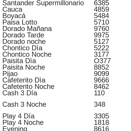
Santander Supermillonario
6385
Cauca
4859
Boyacá
5484
Paisa Lotto
5710
Dorado Mañana
9760
Dorado Tarde
9975
Dorado noche
5127
Chontico Dìa
5222
Chontico Noche
3177
Paisita Dìa
O377
Paisita Noche
8852
Pijao
9099
Cafeterito Dìa
9666
Cafeterito Noche
8462
Cash 3 Día
110
Cash 3 Noche
348
Play 4 Día
3305
Play 4 Noche
1818
Evening
8616