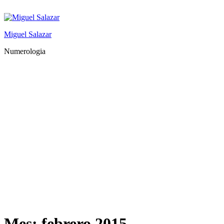
Saltar
al
contenido
Miguel Salazar
Numerologia
Mes:
febrero 2015