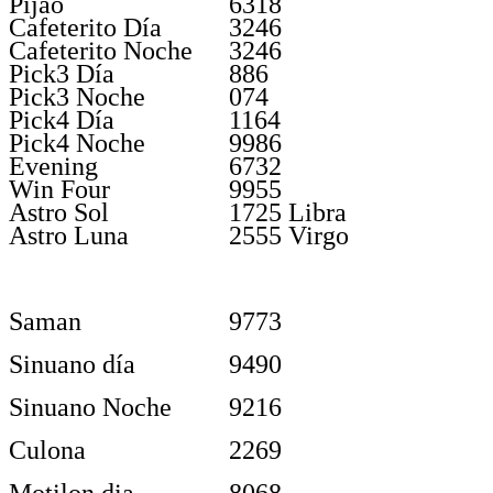
Pijao
6318
Cafeterito Día
3246
Cafeterito Noche
3246
Pick3 Día
886
Pick3 Noche
074
Pick4 Día
1164
Pick4 Noche
9986
Evening
6732
Win Four
9955
Astro Sol
1725 Libra
Astro Luna
2555 Virgo
Saman
9773
Sinuano día
9490
Sinuano Noche
9216
Culona
2269
Motilon dia
8068