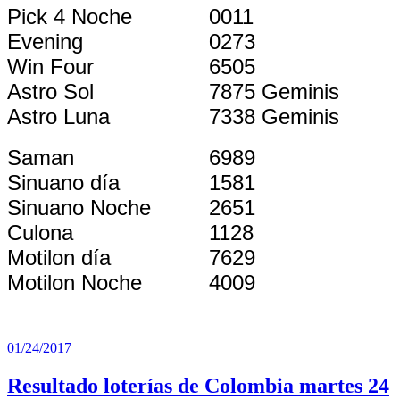
Pick 4 Noche
0011
Evening
0273
Win Four
6505
Astro Sol
7875 Geminis
Astro Luna
7338 Geminis
Saman
6989
Sinuano día
1581
Sinuano Noche
2651
Culona
1128
Motilon día
7629
Motilon Noche
4009
Publicado
01/24/2017
el
Resultado loterías de Colombia martes 24