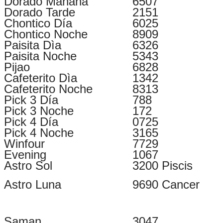
Dorado Mañana
6507
Dorado Tarde
2151
Chontico Día
6025
Chontico Noche
8909
Paisita Dìa
6326
Paisita Noche
5343
Pijao
6828
Cafeterito Dìa
1342
Cafeterito Noche
8313
Pick 3 Día
788
Pick 3 Noche
172
Pick 4 Día
0725
Pick 4 Noche
3165
Winfour
7729
Evening
1067
Astro Sol
3200 Piscis
Astro Luna
9690 Cancer
Saman
3047