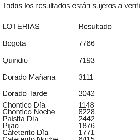
Todos los resultados están sujetos a verif
LOTERIAS
Resultado
Bogota
7766
Quindio
7193
Dorado Mañana
3111
Dorado Tarde
3042
Chontico Día
1148
Chontico Noche
8228
Paisita Dìa
2442
Pijao
1876
Cafeterito Dìa
1771
Cafeterito Noche
6415