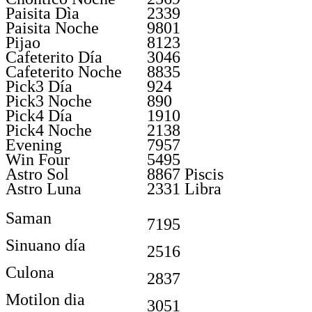
Paisita Dìa
2339
Paisita Noche
9801
Pijao
8123
Cafeterito Día
3046
Cafeterito Noche
8835
Pick3 Día
924
Pick3 Noche
890
Pick4 Día
1910
Pick4 Noche
2138
Evening
7957
Win Four
5495
Astro Sol
8867 Piscis
Astro Luna
2331 Libra
Saman
7195
Sinuano día
2516
Culona
2837
Motilon dia
3051