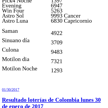
Pick4 Noche
1397
Evening
6947
Win Four
5263
Astro Sol
9993 Cancer
Astro Luna
6830 Capricornio
Saman
4922
Sinuano día
3709
Culona
9483
Motilon dia
7321
Motilon Noche
1293
Publicado
01/30/2017
el
Resultado loterías de Colombia lunes 30
de enero de 2017