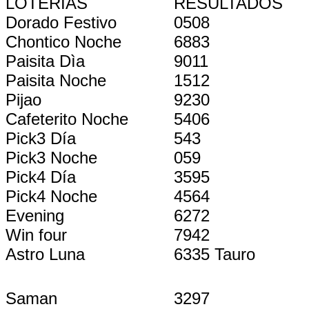
LOTERIAS
RESULTADOS
Dorado Festivo
0508
Chontico Noche
6883
Paisita Dìa
9011
Paisita Noche
1512
Pijao
9230
Cafeterito Noche
5406
Pick3 Día
543
Pick3 Noche
059
Pick4 Día
3595
Pick4 Noche
4564
Evening
6272
Win four
7942
Astro Luna
6335 Tauro
Saman
3297