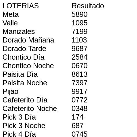
LOTERIAS
Resultado
Meta
5890
Valle
1095
Manizales
7199
Dorado Mañana
1103
Dorado Tarde
9687
Chontico Día
2584
Chontico Noche
0670
Paisita Dìa
8613
Paisita Noche
7397
Pijao
9917
Cafeterito Dìa
0772
Cafeterito Noche
0348
Pick 3 Día
174
Pick 3 Noche
687
Pick 4 Día
0745