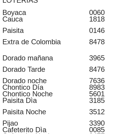
LOTERIAS
Boyaca
0060
Cauca
1818
Paisita
0146
Extra de Colombia
8478
Dorado mañana
3965
Dorado Tarde
8476
Dorado noche
7636
Chontico Día
8983
Chontico Noche
5601
Paisita Dìa
3185
Paisita Noche
3512
Pijao
3390
Cafeterito Dìa
0085