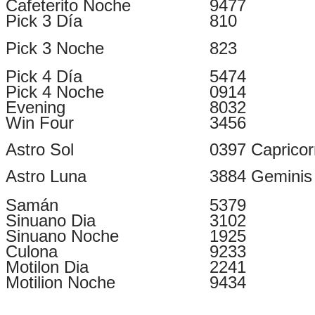
Cafeterito Noche
9477
Pick 3 Día
810
Pick 3 Noche
823
Pick 4 Día
5474
Pick 4 Noche
0914
Evening
8032
Win Four
3456
Astro Sol
0397 Capricor
Astro Luna
3884 Geminis
Samán
5379
Sinuano Dia
3102
Sinuano Noche
1925
Culona
9233
Motilon Dia
2241
Motilion Noche
9434