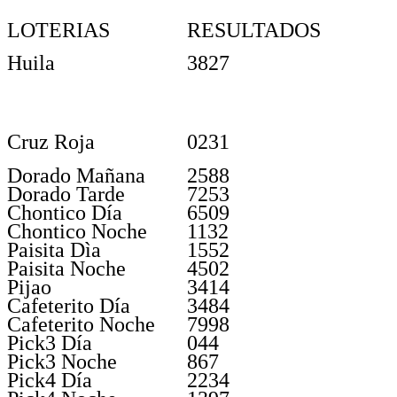
LOTERIAS
RESULTADOS
Huila
3827
Cruz Roja
0231
Dorado Mañana
2588
Dorado Tarde
7253
Chontico Día
6509
Chontico Noche
1132
Paisita Dìa
1552
Paisita Noche
4502
Pijao
3414
Cafeterito Día
3484
Cafeterito Noche
7998
Pick3 Día
044
Pick3 Noche
867
Pick4 Día
2234