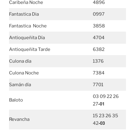
Caribeña Noche
4896
Fantastica Dia
0997
Fantastica Noche
3858
Antioqueñita Día
4704
Antioqueñita Tarde
6382
Culona día
1376
Culona Noche
7384
Samán día
7701
03 09 22 26
Baloto
-01
27
15 23 26 35
Revancha
-03
42