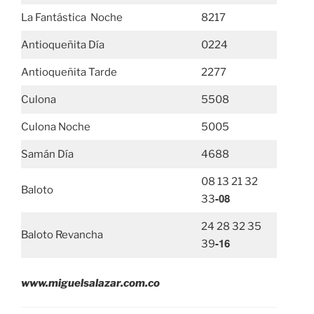
La Fantástica Noche
8217
Antioqueñita Día
0224
Antioqueñita Tarde
2277
Culona
5508
Culona Noche
5005
Samán Día
4688
08 13 21 32
Baloto
-08
33
24 28 32 35
Baloto Revancha
-16
39
www.miguelsalazar.com.co