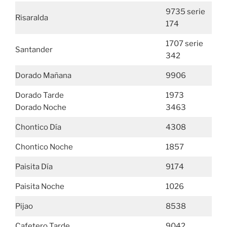
9735 serie
Risaralda
174
1707 serie
Santander
342
Dorado Mañana
9906
Dorado Tarde
1973
Dorado Noche
3463
Chontico Día
4308
Chontico Noche
1857
Paisita Día
9174
Paisita Noche
1026
Pijao
8538
Cafetero Tarde
9042