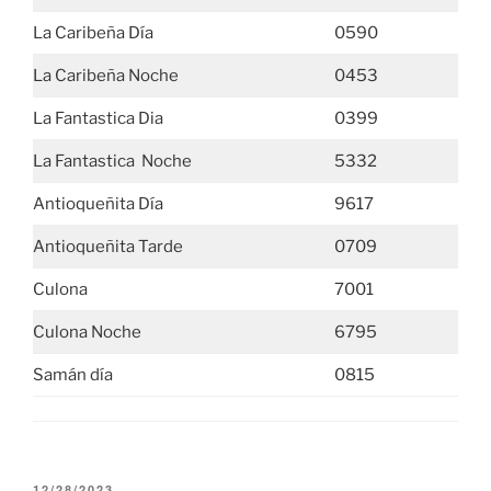
La Caribeña Día
0590
La Caribeña Noche
0453
La Fantastica Dia
0399
La Fantastica Noche
5332
Antioqueñita Día
9617
Antioqueñita Tarde
0709
Culona
7001
Culona Noche
6795
Samán día
0815
PUBLICADO
12/28/2023