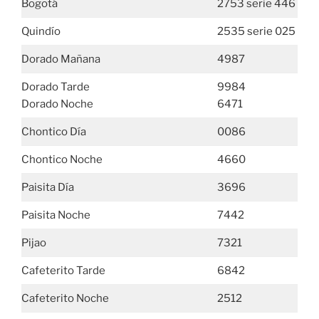
Bogotá
2753 serie 446
Quindío
2535 serie 025
Dorado Mañana
4987
Dorado Tarde
9984
Dorado Noche
6471
Chontico Día
0086
Chontico Noche
4660
Paisita Día
3696
Paisita Noche
7442
Pijao
7321
Cafeterito Tarde
6842
Cafeterito Noche
2512