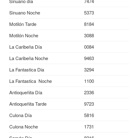
Sinuano día
7474
Sinuano Noche
5373
Motilón Tarde
8184
Motilón Noche
3088
La Caribeña Día
0084
La Caribeña Noche
9463
La Fantastica Dia
3294
La Fantastica Noche
1100
Antioqueñita Día
2336
Antioqueñita Tarde
9723
Culona Día
5816
Culona Noche
1731
Samán Día
8216