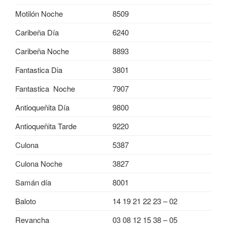
Motilón Noche
8509
Caribeña Día
6240
Caribeña Noche
8893
Fantastica Dia
3801
Fantastica Noche
7907
Antioqueñita Día
9800
Antioqueñita Tarde
9220
Culona
5387
Culona Noche
3827
Samán día
8001
Baloto
14 19 21 22 23 – 02
Revancha
03 08 12 15 38 – 05