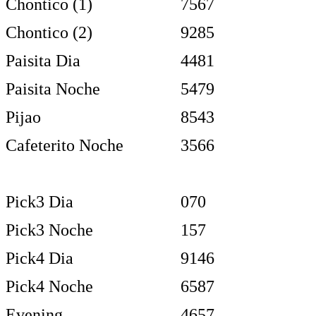
Chontico (1)
7567
Chontico (2)
9285
Paisita Dia
4481
Paisita Noche
5479
Pijao
8543
Cafeterito Noche
3566
Pick3 Dia
070
Pick3 Noche
157
Pick4 Dia
9146
Pick4 Noche
6587
Evening
4657