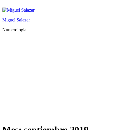
Saltar
al
contenido
Miguel Salazar
Numerologia
Mes:
septiembre 2019