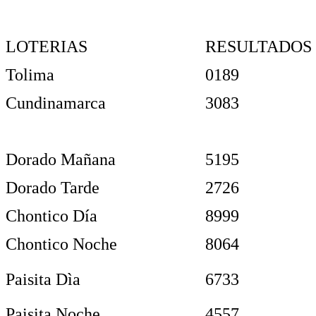
LOTERIAS
RESULTADOS
Tolima
0189
Cundinamarca
3083
Dorado Mañana
5195
Dorado Tarde
2726
Chontico Día
8999
Chontico Noche
8064
Paisita Dìa
6733
Paisita Noche
4557