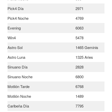
Pick4 Día
2971
Pick4 Noche
4769
Evening
6063
Win4
5478
Astro Sol
1465 Geminis
Astro Luna
1325 Aries
Sinuano Día
2828
Sinuano Noche
6800
Motilón Tarde
6768
Motilón Noche
1489
Caribeña Día
7795