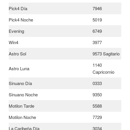
Pick4 Día
7946
Pick4 Noche
5019
Evening
6749
Win4
3977
Astro Sol
9573 Sagitario
1140
Astro Luna
Capricornio
Sinuano Día
0333
Sinuano Noche
9350
Motilon Tarde
5588
Motilon Noche
7729
La Caribeña Día
3034