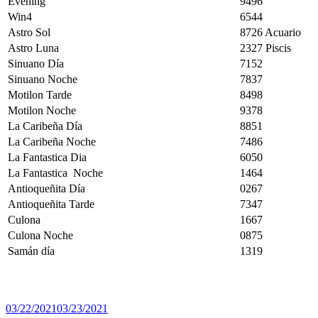
Evening
9496
Win4
6544
Astro Sol
8726 Acuario
Astro Luna
2327 Piscis
Sinuano Día
7152
Sinuano Noche
7837
Motilon Tarde
8498
Motilon Noche
9378
La Caribeña Día
8851
La Caribeña Noche
7486
La Fantastica Dia
6050
La Fantastica Noche
1464
Antioqueñita Día
0267
Antioqueñita Tarde
7347
Culona
1667
Culona Noche
0875
Samán día
1319
Publicado
03/22/2021
03/23/2021