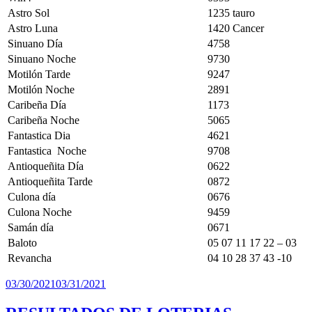
Astro Sol
1235 tauro
Astro Luna
1420 Cancer
Sinuano Día
4758
Sinuano Noche
9730
Motilón Tarde
9247
Motilón Noche
2891
Caribeña Día
1173
Caribeña Noche
5065
Fantastica Dia
4621
Fantastica Noche
9708
Antioqueñita Día
0622
Antioqueñita Tarde
0872
Culona día
0676
Culona Noche
9459
Samán día
0671
Baloto
05 07 11 17 22 – 03
Revancha
04 10 28 37 43 -10
Publicado
03/30/2021
03/31/2021
el