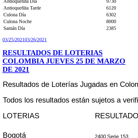
Antioqueñita Día
9730
Antioqueñita Tarde
6120
Culona Día
6302
Culona Noche
8000
Samán Día
2385
Publicado
03/25/2021
03/26/2021
el
RESULTADOS DE LOTERIAS
COLOMBIA JUEVES 25 DE MARZO
DE 2021
Resultados de Loterías Jugadas en Colo
Todos los resultados están sujetos a verif
LOTERIAS
RESULTAD
Bogotá
2400 Serie 153