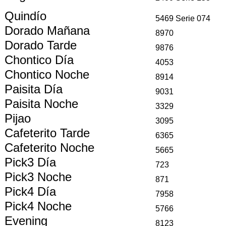
Quindío
5469 Serie 074
Dorado Mañana
8970
Dorado Tarde
9876
Chontico Día
4053
Chontico Noche
8914
Paisita Día
9031
Paisita Noche
3329
Pijao
3095
Cafeterito Tarde
6365
Cafeterito Noche
5665
Pick3 Día
723
Pick3 Noche
871
Pick4 Día
7958
Pick4 Noche
5766
Evening
8123