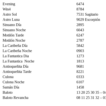
Evening
6474
Win4
8784
Astro Sol
7531 Sagitario
Astro Luna
9029 Escorpión
Sinuano Día
2895
Sinuano Noche
6043
Motilón Tarde
6247
Motilón Noche
2787
La Caribeña Día
5842
La Caribeña Noche
0903
La Fantastica Dia
1273
La Fantastica Noche
1813
Antioqueñita Día
9681
Antioqueñita Tarde
8221
Culona
0333
Culona Noche
6107
Samán Día
1458
Baloto
13 20 25 30 35 – 0
Baloto Revancha
08 11 25 31 32 – 0