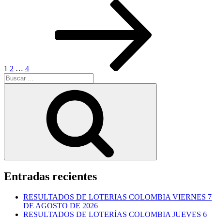
Paginación
Página
Página
Página
Siguiente
página
de
entradas
1
2
…
4
Buscar
por:
Buscar
Entradas recientes
RESULTADOS DE LOTERIAS COLOMBIA VIERNES 7
DE AGOSTO DE 2026
RESULTADOS DE LOTERÍAS COLOMBIA JUEVES 6