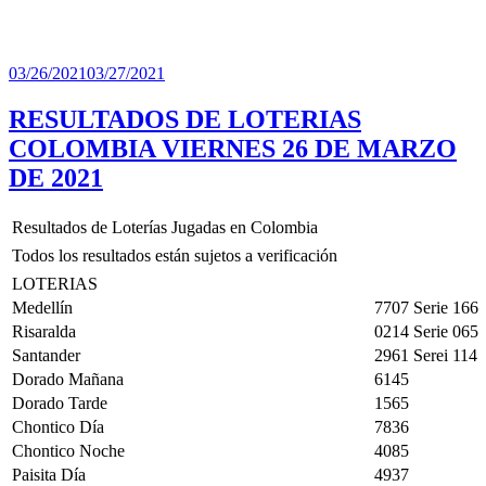
Publicado
03/26/2021
03/27/2021
el
RESULTADOS DE LOTERIAS
COLOMBIA VIERNES 26 DE MARZO
DE 2021
Resultados de Loterías Jugadas en Colombia
Todos los resultados están sujetos a verificación
LOTERIAS
Medellín
7707 Serie 166
Risaralda
0214 Serie 065
Santander
2961 Serei 114
Dorado Mañana
6145
Dorado Tarde
1565
Chontico Día
7836
Chontico Noche
4085
Paisita Día
4937