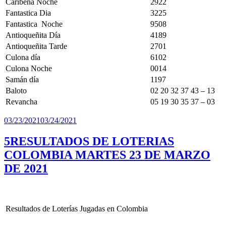
Caribeña Noche
2922
Fantastica Dia
3225
Fantastica Noche
9508
Antioqueñita Día
4189
Antioqueñita Tarde
2701
Culona día
6102
Culona Noche
0014
Samán día
1197
Baloto
02 20 32 37 43 – 13
Revancha
05 19 30 35 37 – 03
Publicado
03/23/2021
03/24/2021
el
5RESULTADOS DE LOTERIAS
COLOMBIA MARTES 23 DE MARZO
DE 2021
Resultados de Loterías Jugadas en Colombia