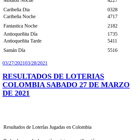
Motilón Noche
4227
Caribeña Dia
0328
Caribeña Noche
4717
Fantastica Noche
2182
Antioqueñita Día
1735
Antioqueñita Tarde
5411
Samán Día
5516
Publicado
03/27/2021
03/28/2021
el
RESULTADOS DE LOTERIAS
COLOMBIA SABADO 27 DE MARZO
DE 2021
Resultados de Loterías Jugadas en Colombia