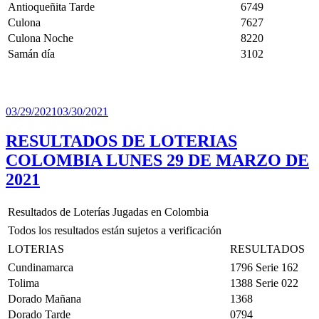
Antioqueñita Tarde
6749
Culona
7627
Culona Noche
8220
Samán día
3102
Publicado
03/29/2021
03/30/2021
el
RESULTADOS DE LOTERIAS
COLOMBIA LUNES 29 DE MARZO DE
2021
Resultados de Loterías Jugadas en Colombia
Todos los resultados están sujetos a verificación
LOTERIAS
RESULTADOS
Cundinamarca
1796 Serie 162
Tolima
1388 Serie 022
Dorado Mañana
1368
Dorado Tarde
0794