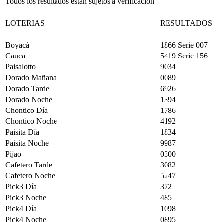
Todos los resultados están sujetos a verificación
LOTERIAS
RESULTADOS
Boyacá
1866 Serie 007
Cauca
5419 Serie 156
Paisalotto
9034
Dorado Mañana
0089
Dorado Tarde
6926
Dorado Noche
1394
Chontico Día
1786
Chontico Noche
4192
Paisita Día
1834
Paisita Noche
9987
Pijao
0300
Cafetero Tarde
3082
Cafetero Noche
5247
Pick3 Día
372
Pick3 Noche
485
Pick4 Día
1098
Pick4 Noche
0895