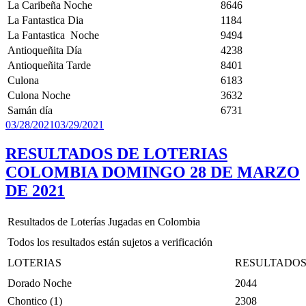
La Caribeña Noche
8646
La Fantastica Dia
1184
La Fantastica Noche
9494
Antioqueñita Día
4238
Antioqueñita Tarde
8401
Culona
6183
Culona Noche
3632
Samán día
6731
Publicado
03/28/2021
03/29/2021
el
RESULTADOS DE LOTERIAS
COLOMBIA DOMINGO 28 DE MARZO
DE 2021
Resultados de Loterías Jugadas en Colombia
Todos los resultados están sujetos a verificación
LOTERIAS
RESULTADO
Dorado Noche
2044
Chontico (1)
2308