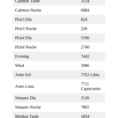
Cafetero Tarde
3154
Cafetero Noche
6984
Pick3 Día
824
Pick3 Noche
226
Pick4 Día
5190
Pick4 Noche
2740
Evening
7442
Win4
5986
Astro Sol
7352 Libra
7711
Astro Luna
Capricornio
Sinuano Día
3126
Sinuano Noche
7865
Motilon Tarde
1854