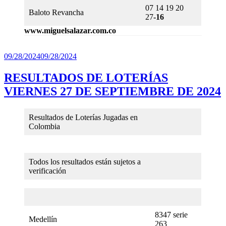
07 14 19 20
Baloto Revancha
27
-16
www.miguelsalazar.com.co
Publicado
09/28/2024
09/28/2024
el
RESULTADOS DE LOTERÍAS
VIERNES 27 DE SEPTIEMBRE DE 2024
Resultados de Loterías Jugadas en
Colombia
Todos los resultados están sujetos a
verificación
8347 serie
Medellín
263