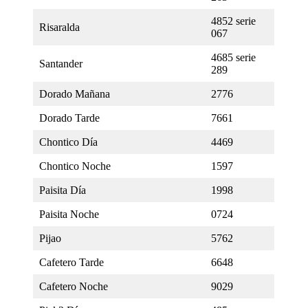
4852 serie
Risaralda
067
4685 serie
Santander
289
Dorado Mañana
2776
Dorado Tarde
7661
Chontico Día
4469
Chontico Noche
1597
Paisita Día
1998
Paisita Noche
0724
Pijao
5762
Cafetero Tarde
6648
Cafetero Noche
9029