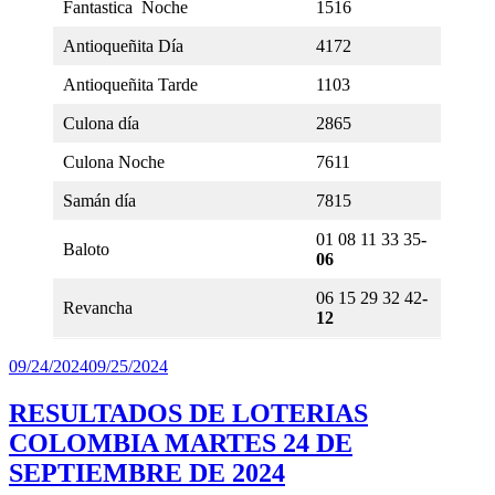
Fantastica Noche
1516
Antioqueñita Día
4172
Antioqueñita Tarde
1103
Culona día
2865
Culona Noche
7611
Samán día
7815
01 08 11 33 35
-
Baloto
06
06 15 29 32 42
-
Revancha
12
Publicado
09/24/2024
09/25/2024
el
RESULTADOS DE LOTERIAS
COLOMBIA MARTES 24 DE
SEPTIEMBRE DE 2024