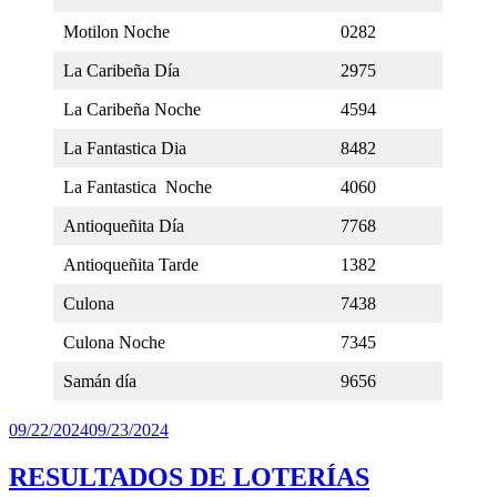
Motilon Noche
0282
La Caribeña Día
2975
La Caribeña Noche
4594
La Fantastica Dia
8482
La Fantastica Noche
4060
Antioqueñita Día
7768
Antioqueñita Tarde
1382
Culona
7438
Culona Noche
7345
Samán día
9656
Publicado
09/22/2024
09/23/2024
el
RESULTADOS DE LOTERÍAS