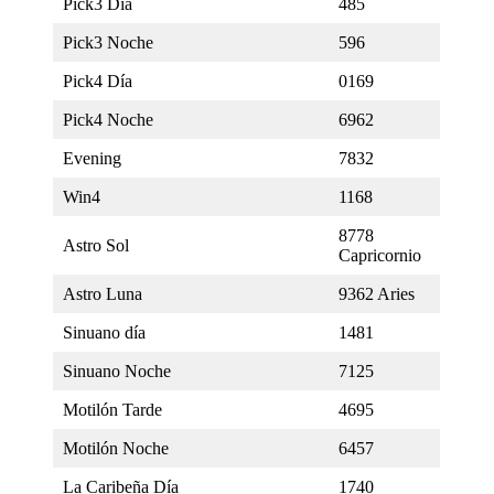
Pick3 Día
485
Pick3 Noche
596
Pick4 Día
0169
Pick4 Noche
6962
Evening
7832
Win4
1168
8778
Astro Sol
Capricornio
Astro Luna
9362 Aries
Sinuano día
1481
Sinuano Noche
7125
Motilón Tarde
4695
Motilón Noche
6457
La Caribeña Día
1740