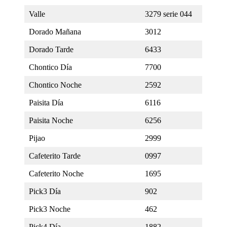
Valle
3279 serie 044
Dorado Mañana
3012
Dorado Tarde
6433
Chontico Día
7700
Chontico Noche
2592
Paisita Día
6116
Paisita Noche
6256
Pijao
2999
Cafeterito Tarde
0997
Cafeterito Noche
1695
Pick3 Día
902
Pick3 Noche
462
Pick4 Día
1882