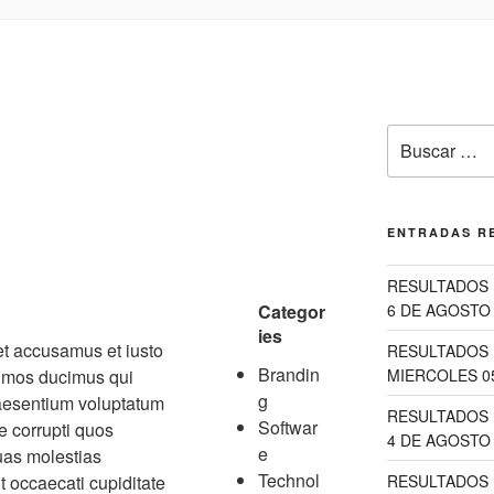
Buscar
por:
ENTRADAS R
RESULTADOS 
Categor
6 DE AGOSTO 
ies
et accusamus et iusto
RESULTADOS 
Brandin
simos ducimus qui
MIERCOLES 0
g
raesentium voluptatum
RESULTADOS 
Softwar
e corrupti quos
4 DE AGOSTO 
e
uas molestias
Technol
t occaecati cupiditate
RESULTADOS 