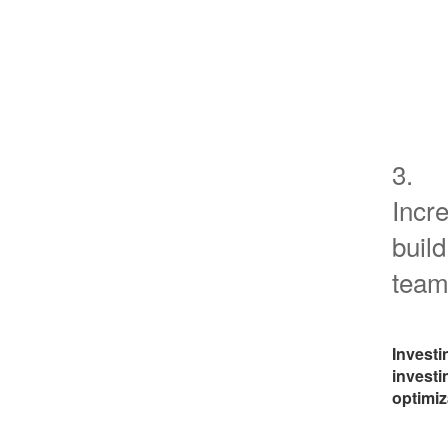
3.
Incr
build
team
Investi
investi
optimiza