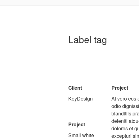
Label tag
Client
Project
KeyDesign
At vero eos 
odio dignis
blanditiis p
deleniti atqu
Project
dolores et q
Small white
excepturi sin