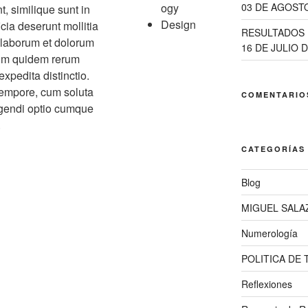
ogy
03 DE AGOSTO
, similique sunt in
Design
icia deserunt mollitia
RESULTADOS 
t laborum et dolorum
16 DE JULIO D
rum quidem rerum
 expedita distinctio.
tempore, cum soluta
COMENTARIO
igendi optio cumque
.
CATEGORÍAS
Blog
MIGUEL SALA
Numerología
POLITICA DE
Reflexiones