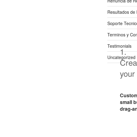
Renuncia de R
Resultados de 
Soporte Tecnic
Terminos y Con
Testimonials
1.
Uncategorized
Crea
your
Custom
small 
drag-an