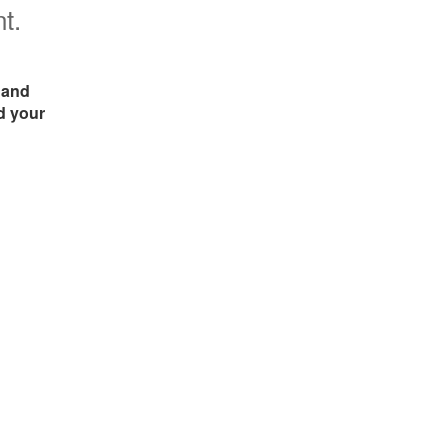
t.
 and
nd your