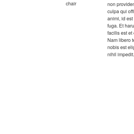
chair
non provident
culpa qui off
animi, id es
fuga. Et ha
facilis est et
Nam libero 
nobis est el
nihil impedit