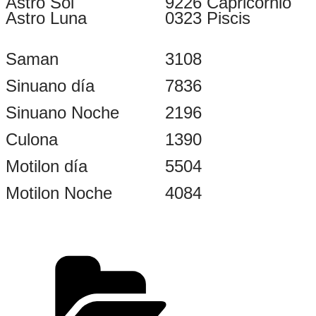
Astro Sol
9226 Capricornio
Astro Luna
0323 Piscis
Saman
3108
Sinuano día
7836
Sinuano Noche
2196
Culona
1390
Motilon día
5504
Motilon Noche
4084
Categorías