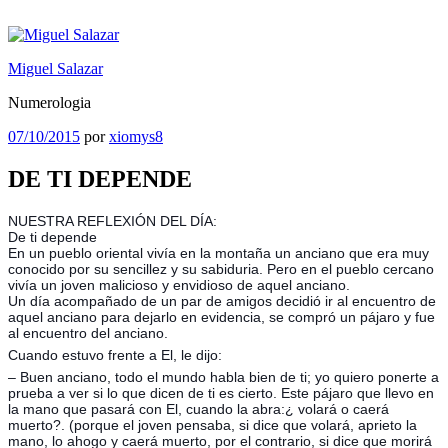
Saltar
al
contenido
Miguel Salazar
Numerologia
Publicado
07/10/2015
por
xiomys8
el
DE TI DEPENDE
NUESTRA REFLEXIÓN DEL DÍA:
De ti depende
En un pueblo oriental vivía en la montaña un anciano que era muy
conocido por su sencillez y su sabiduria. Pero en el pueblo cercano
vivía un joven malicioso y envidioso de aquel anciano.
Un día acompañado de un par de amigos decidió ir al encuentro de
aquel anciano para dejarlo en evidencia, se compró un pájaro y fue
al encuentro del anciano.
Cuando estuvo frente a El, le dijo:
– Buen anciano, todo el mundo habla bien de ti; yo quiero ponerte a
prueba a ver si lo que dicen de ti es cierto. Este pájaro que llevo en
la mano que pasará con El, cuando la abra:¿ volará o caerá
muerto?. (porque el joven pensaba, si dice que volará, aprieto la
mano, lo ahogo y caerá muerto, por el contrario, si dice que morirá