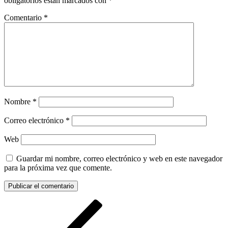
obligatorios están marcados con
*
Comentario
*
Nombre
*
Correo electrónico
*
Web
Guardar mi nombre, correo electrónico y web en este navegador
para la próxima vez que comente.
Navegación
Entrada
anterior:
de