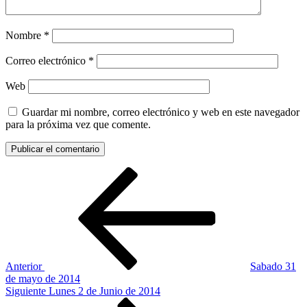
Nombre
*
Correo electrónico
*
Web
Guardar mi nombre, correo electrónico y web en este navegador
para la próxima vez que comente.
Navegación
Entrada
anterior:
de
entradas
Anterior
Sabado 31
de mayo de 2014
Siguiente
Siguiente
Lunes 2 de Junio de 2014
entrada