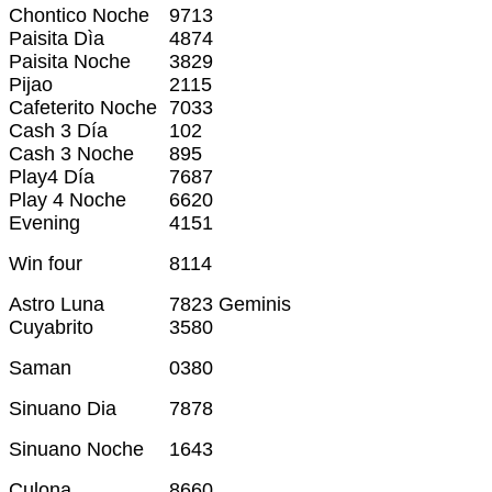
Chontico Noche
9713
Paisita Dìa
4874
Paisita Noche
3829
Pijao
2115
Cafeterito Noche
7033
Cash 3 Día
102
Cash 3 Noche
895
Play4 Día
7687
Play 4 Noche
6620
Evening
4151
Win four
8114
Astro Luna
7823 Geminis
Cuyabrito
3580
Saman
0380
Sinuano Dia
7878
Sinuano Noche
1643
Culona
8660