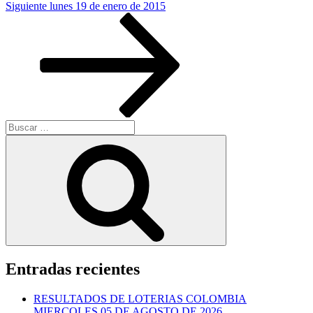
Siguiente
Siguiente
lunes 19 de enero de 2015
entrada
Buscar
por:
Buscar
Entradas recientes
RESULTADOS DE LOTERIAS COLOMBIA
MIERCOLES 05 DE AGOSTO DE 2026