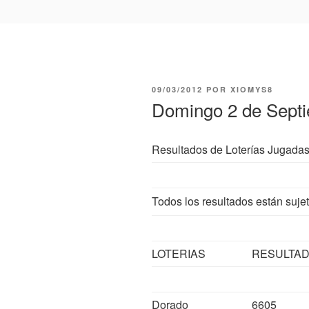
PUBLICADO
09/03/2012
POR
XIOMYS8
EL
Domingo 2 de Sept
Resultados de Loterías Jugada
Todos los resultados están sujet
LOTERIAS
RESULTA
Dorado
6605