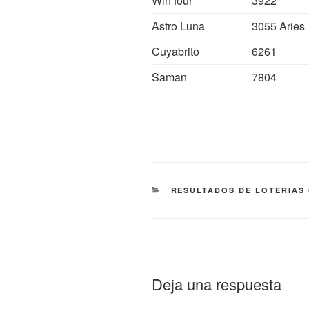
Win four
3922
Astro Luna
3055 Aries
Cuyabrito
6261
Saman
7804
CATEGORÍAS
RESULTADOS DE LOTERIAS
Deja una respuesta