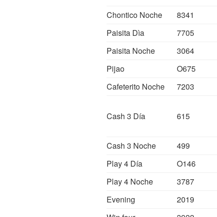
Chontico Noche
8341
Paisita Dìa
7705
Paisita Noche
3064
Pijao
O675
Cafeterito Noche
7203
Cash 3 Día
615
Cash 3 Noche
499
Play 4 Día
O146
Play 4 Noche
3787
Evening
2019