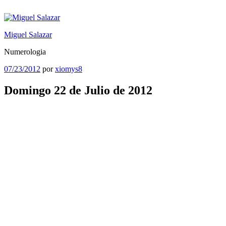
Saltar
al
contenido
Miguel Salazar
Numerologia
Publicado
07/23/2012
por
xiomys8
el
Domingo 22 de Julio de 2012