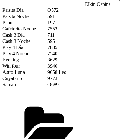
Elkin Ospina
Paisita Dìa
O572
Paisita Noche
5911
Pijao
1971
Cafeterito Noche
7553
Cash 3 Día
711
Cash 3 Noche
595
Play 4 Día
7885
Play 4 Noche
7540
Evening
3629
Win four
3940
Astro Luna
9658 Leo
Cuyabrito
9773
Saman
O689
Categorías