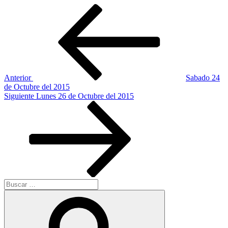
Navegación
Entrada
anterior:
de
entradas
Anterior
Sabado 24
de Octubre del 2015
Siguiente
Siguiente
Lunes 26 de Octubre del 2015
entrada
Buscar
por:
Buscar