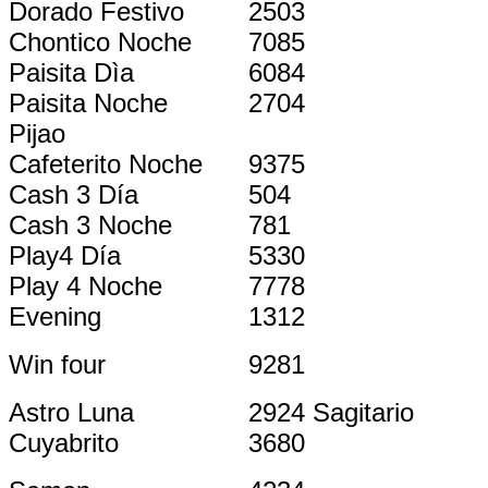
Dorado Festivo
2503
Chontico Noche
7085
Paisita Dìa
6084
Paisita Noche
2704
Pijao
Cafeterito Noche
9375
Cash 3 Día
504
Cash 3 Noche
781
Play4 Día
5330
Play 4 Noche
7778
Evening
1312
Win four
9281
Astro Luna
2924 Sagitario
Cuyabrito
3680