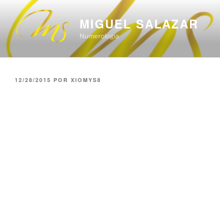
Saltar
al
MIGUEL SALAZAR
contenido
Numerologia
PUBLICADO
12/28/2015
POR
XIOMYS8
EL