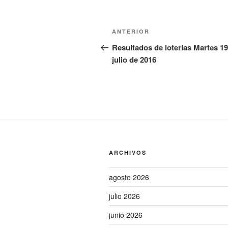
Navegación
Entrada
ANTERIOR
de
anterior:
Resultados de loterias Martes 19
julio de 2016
entradas
ARCHIVOS
agosto 2026
julio 2026
junio 2026