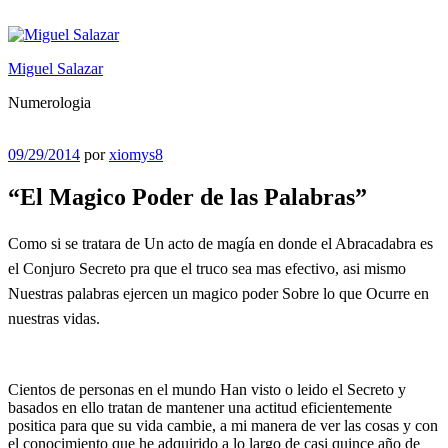
Saltar
al
contenido
Miguel Salazar
Numerologia
Publicado
09/29/2014
por
xiomys8
el
“El Magico Poder de las Palabras”
Como si se tratara de Un acto de magía en donde el Abracadabra es
el Conjuro Secreto pra que el truco sea mas efectivo, asi mismo
Nuestras palabras ejercen un magico poder Sobre lo que Ocurre en
nuestras vidas.
Cientos de personas en el mundo Han visto o leido el Secreto y
basados en ello tratan de mantener una actitud eficientemente
positica para que su vida cambie, a mi manera de ver las cosas y con
el conocimiento que he adquirido a lo largo de casi quince año de