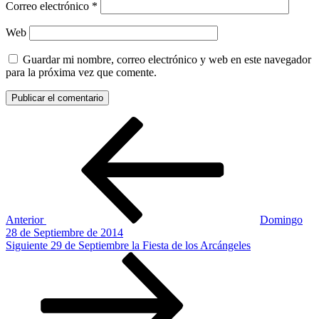
Correo electrónico
*
Web
Guardar mi nombre, correo electrónico y web en este navegador
para la próxima vez que comente.
Navegación
Entrada
anterior:
de
entradas
Anterior
Domingo
28 de Septiembre de 2014
Siguiente
Siguiente
29 de Septiembre la Fiesta de los Arcángeles
entrada