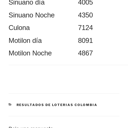
Sinuano día
4005
Sinuano Noche
4350
Culona
7124
Motilon día
8091
Motilon Noche
4867
CATEGORÍAS
RESULTADOS DE LOTERIAS COLOMBIA