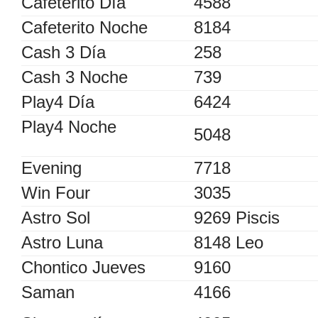
Cafeterito Dìa
4588
Cafeterito Noche
8184
Cash 3 Día
258
Cash 3 Noche
739
Play4 Día
6424
Play
4 Noche
5048
Evening
7718
Win Four
3035
Astro Sol
9269 Piscis
Astro Luna
8148 Leo
Chontico Jueves
9160
Saman
4166