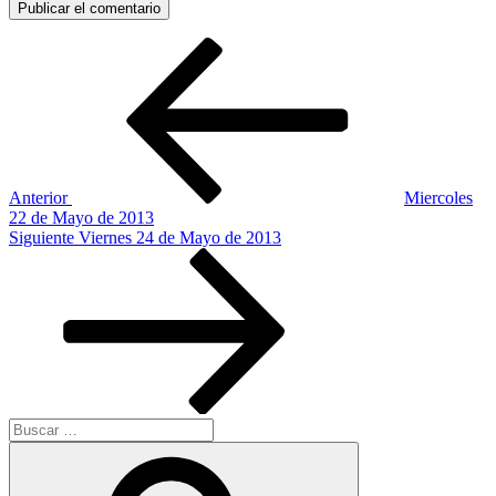
Navegación
Entrada
anterior:
de
entradas
Anterior
Miercoles
22 de Mayo de 2013
Siguiente
Siguiente
Viernes 24 de Mayo de 2013
entrada
Buscar
por:
Buscar