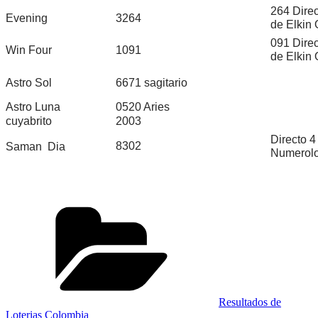
264 Dire
Evening
3264
de Elkin
091 Dire
Win Four
1091
de Elkin
Astro Sol
6671 sagitario
Astro Luna
0520 Aries
cuyabrito
2003
Directo 4
8302
Saman Dia
Numerolo
Categorías
Resultados de
Loterias Colombia