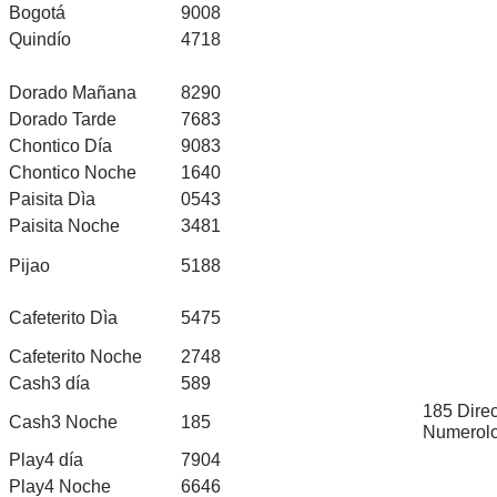
Bogotá
9008
Quindío
4718
Dorado Mañana
8290
Dorado Tarde
7683
Chontico Día
9083
Chontico Noche
1640
Paisita Dìa
0543
Paisita Noche
3481
Pijao
5188
Cafeterito Dìa
5475
Cafeterito Noche
2748
Cash3 día
589
185 Direc
Cash3 Noche
185
Numerolo
Play4 día
7904
Play4 Noche
6646