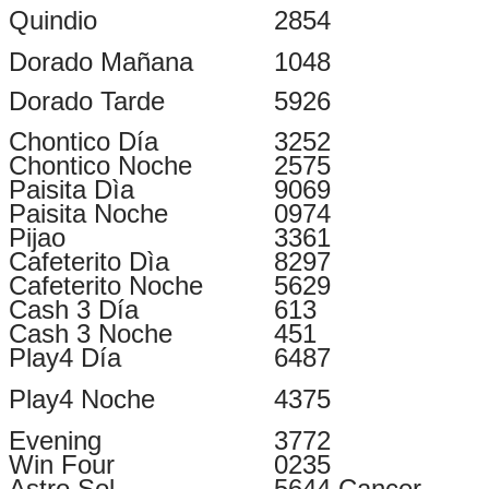
Quindio
2854
Dorado Mañana
1048
Dorado Tarde
5926
Chontico Día
3252
Chontico Noche
2575
Paisita Dìa
9069
Paisita Noche
0974
Pijao
3361
Cafeterito Dìa
8297
Cafeterito Noche
5629
Cash 3 Día
613
Cash 3 Noche
451
Play4 Día
6487
Play
4 Noche
4375
Evening
3772
Win Four
0235
Astro Sol
5644 Cancer