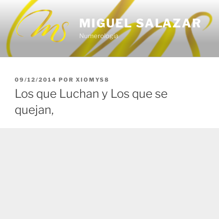
Saltar
al
MIGUEL SALAZAR
contenido
Numerologia
PUBLICADO
09/12/2014
POR
XIOMYS8
EL
Los que Luchan y Los que se
quejan,