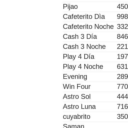
Pijao
450
Cafeterito Dìa
998
Cafeterito Noche
332
Cash 3 Día
846
Cash 3 Noche
221
Play 4 Día
197
Play 4 Noche
631
Evening
289
Win Four
770
Astro Sol
444
Astro Luna
716
cuyabrito
350
Saman