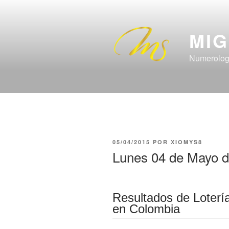
Saltar
al
contenido
MIG
Numerolog
PUBLICADO
05/04/2015
POR
XIOMYS8
EL
Lunes 04 de Mayo d
Resultados de Loterí
en Colombia