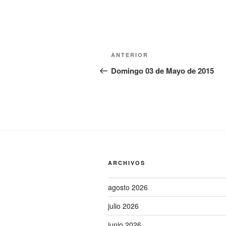
Navegación
Entrada
ANTERIOR
de
anterior:
Domingo 03 de Mayo de 2015
entradas
ARCHIVOS
agosto 2026
julio 2026
junio 2026