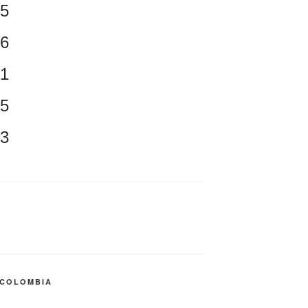
5
6
1
5
3
 COLOMBIA