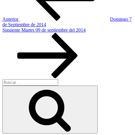
Anterior
Domingo 7
de Septiembre de 2014
Siguiente
Siguiente
Martes 09 de septiembre del 2014
entrada
Buscar
por:
Buscar