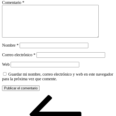
Comentario
*
Nombre
*
Correo electrónico
*
Web
Guardar mi nombre, correo electrónico y web en este navegador
para la próxima vez que comente.
Navegación
Entrada
anterior:
de
entradas