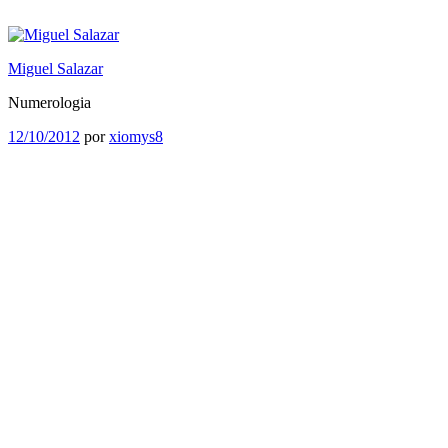
Saltar
al
contenido
Miguel Salazar
Numerologia
Publicado
12/10/2012
por
xiomys8
el