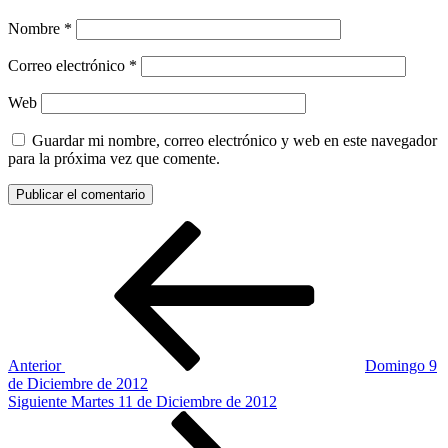
Nombre
*
Correo electrónico
*
Web
Guardar mi nombre, correo electrónico y web en este navegador
para la próxima vez que comente.
Navegación
Entrada
anterior:
de
entradas
Anterior
Domingo 9
de Diciembre de 2012
Siguiente
Siguiente
Martes 11 de Diciembre de 2012
entrada