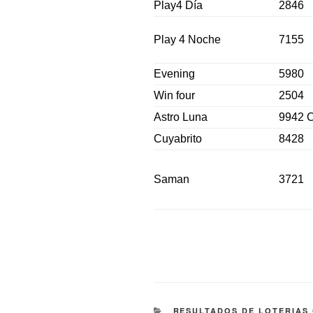
Play4 Día
2846
Play 4 Noche
7155
Evening
5980
Win four
2504
Astro Luna
9942 C
Cuyabrito
8428
Saman
3721
CATEGORÍAS
RESULTADOS DE LOTERIAS