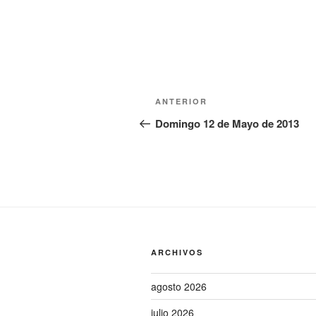
Navegación
Entrada
ANTERIOR
de
anterior:
Domingo 12 de Mayo de 2013
entradas
ARCHIVOS
agosto 2026
julio 2026