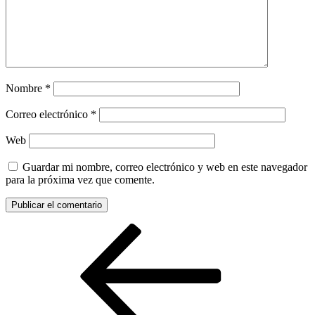
Nombre
*
Correo electrónico
*
Web
Guardar mi nombre, correo electrónico y web en este navegador
para la próxima vez que comente.
Navegación
Entrada
anterior:
de
entradas