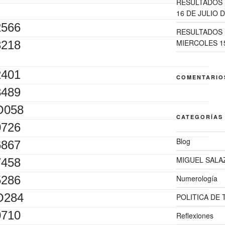
RESULTADOS 
16 DE JULIO D
2566
RESULTADOS 
MIERCOLES 15
3218
2401
COMENTARIO
3489
O058
CATEGORÍAS
0726
Blog
6867
MIGUEL SALA
7458
5286
Numerología
O284
POLITICA DE
0710
Reflexiones