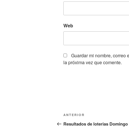
Web
Guardar mi nombre, correo e
la próxima vez que comente.
Navegación
Entrada
ANTERIOR
de
anterior:
Resultados de loterias Domingo