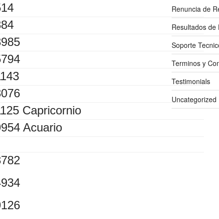
514
Renuncia de R
884
Resultados de 
3985
Soporte Tecnic
5794
Terminos y Con
1143
Testimonials
3076
Uncategorized
1125 Capricornio
9954 Acuario
3782
4934
9126