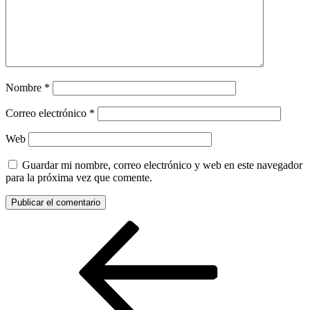
Nombre
*
Correo electrónico
*
Web
Guardar mi nombre, correo electrónico y web en este navegador
para la próxima vez que comente.
Navegación
Entrada
anterior:
de
entradas