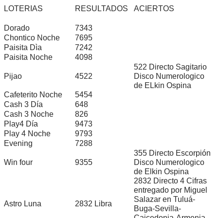
LOTERIAS
RESULTADOS
ACIERTOS
Dorado
7343
Chontico Noche
7695
Paisita Dìa
7242
Paisita Noche
4098
522 Directo Sagitario
Pijao
4522
Disco Numerologico
de ELkin Ospina
Cafeterito Noche
5454
Cash 3 Día
648
Cash 3 Noche
826
Play4 Día
9473
Play 4 Noche
9793
Evening
7288
355 Directo Escorpión
Win four
9355
Disco Numerologico
de Elkin Ospina
2832 Directo 4 Cifras
entregado por Miguel
Salazar en Tuluá-
Astro Luna
2832 Libra
Buga-Sevilla-
Caicedonia-Armenia-