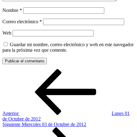
Nombre
*
Correo electrónico
*
Web
Guardar mi nombre, correo electrónico y web en este navegador
para la próxima vez que comente.
Navegación
Entrada
anterior:
de
entradas
Anterior
Lunes 01
de Octubre de 2012
Siguiente
Siguiente
Miercoles 03 de Octubre de 2012
entrada