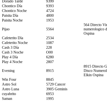
Dorado Tarde
9399
Chontico Día
9393
Chontico Noche
4724
Paisita Dìa
4800
Paisita Noche
1953
564 Directo Vi
Pijao
5564
numerologico d
Ospina
Cafeterito Dìa
2534
Cafeterito Noche
1087
Cash 3 Día
228
Cash 3 Noche
O00
Play 4 Día
6280
Play 4 Noche
2807
8915 Directo G
Evening
8915
Disco Numerol
Elkin Ospina
Win Four
8845
Astro Sol
5729 Cancer
Astro Luna
3905 Geminis
cuyabrito
6953
Saman
1995