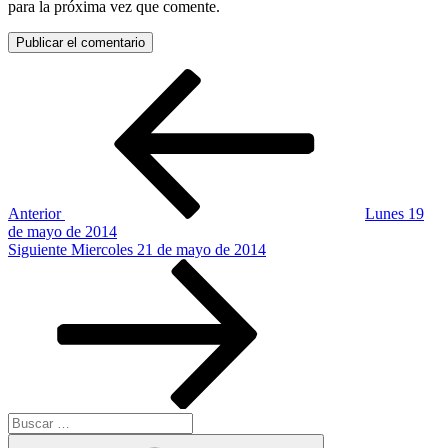
para la próxima vez que comente.
Navegación
Entrada
anterior:
de
entradas
Anterior
Lunes 19
de mayo de 2014
Siguiente
Siguiente
Miercoles 21 de mayo de 2014
entrada
Buscar
por:
Buscar