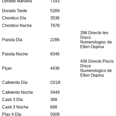
Dorado Mañana
7193
Dorado Tarde
5269
Chontico Día
3536
Chontico Noche
7978
286 Directo leo
Disco
Paisita Dìa
2286
Numerologioc de
Elkin Ospina
Paisita Noche
9346
436 Directo Piscis
Disco
Pijao
4436
Numerologico de
Elkin Ospina
Cafeterito Dìa
O218
Cafeterito Noche
3449
Cash 3 Día
368
Cash 3 Noche
688
Play 4 Día
5009