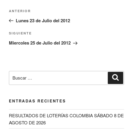
Navegación
Entrada
ANTERIOR
de
anterior:
Lunes 23 de Julio del 2012
entradas
Siguiente
SIGUIENTE
entrada
Miercoles 25 de Julio del 2012
Buscar
Buscar
por:
ENTRADAS RECIENTES
RESULTADOS DE LOTERÍAS COLOMBIA SÁBADO 8 DE
AGOSTO DE 2026