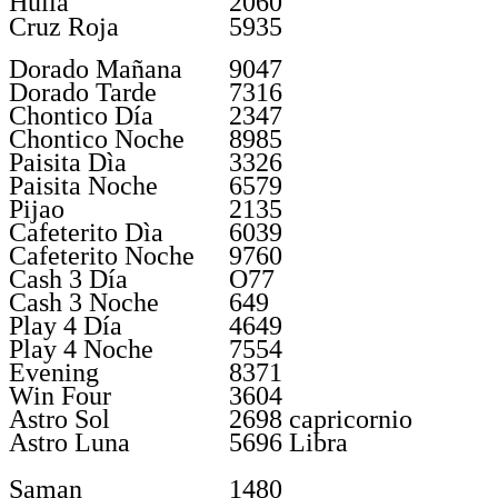
Huila
2060
Cruz Roja
5935
Dorado Mañana
9047
Dorado Tarde
7316
Chontico Día
2347
Chontico Noche
8985
Paisita Dìa
3326
Paisita Noche
6579
Pijao
2135
Cafeterito Dìa
6039
Cafeterito Noche
9760
Cash 3 Día
O77
Cash 3 Noche
649
Play 4 Día
4649
Play 4 Noche
7554
Evening
8371
Win Four
3604
Astro Sol
2698 capricornio
Astro Luna
5696 Libra
Saman
1480