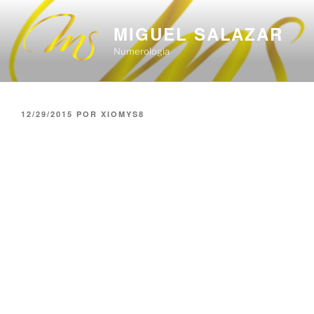
Saltar
al
MIGUEL SALAZAR
contenido
Numerologia
PUBLICADO
12/29/2015
POR
XIOMYS8
EL