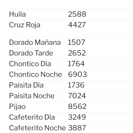
Huila
2588
Cruz Roja
4427
Dorado Mañana
1507
Dorado Tarde
2652
Chontico Día
1764
Chontico Noche
6903
Paisita Dìa
1736
Paisita Noche
7024
Pijao
8562
Cafeterito Dìa
3249
Cafeterito Noche
3887