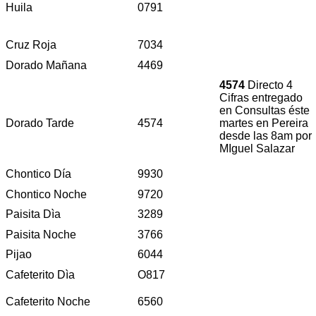
Huila
0791
Cruz Roja
7034
Dorado Mañana
4469
4574
Directo 4
Cifras entregado
en Consultas éste
Dorado Tarde
4574
martes en Pereira
desde las 8am por
MIguel Salazar
Chontico Día
9930
Chontico Noche
9720
Paisita Dìa
3289
Paisita Noche
3766
Pijao
6044
Cafeterito Dìa
O817
Cafeterito Noche
6560