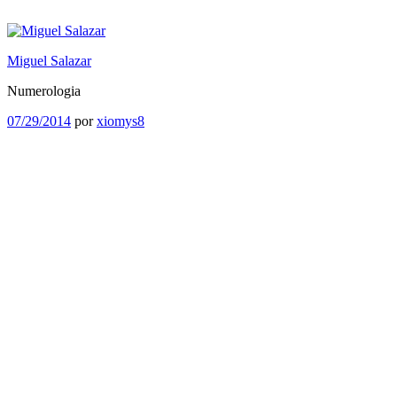
Saltar
al
contenido
Miguel Salazar
Numerologia
Publicado
07/29/2014
por
xiomys8
el