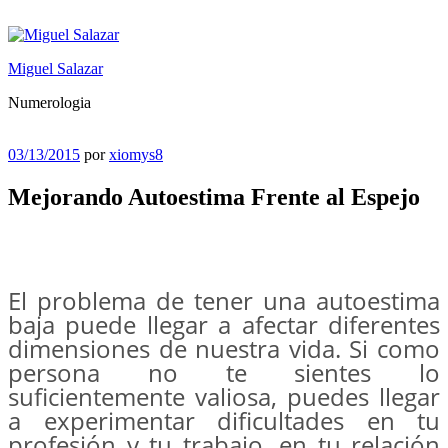
Saltar
al
contenido
Miguel Salazar
Numerologia
Publicado
03/13/2015
por
xiomys8
el
Mejorando Autoestima Frente al Espejo
El problema de tener una autoestima
baja puede llegar a afectar diferentes
dimensiones de nuestra vida. Si como
persona no te sientes lo
suficientemente valiosa, puedes llegar
a experimentar dificultades en tu
profesión y tu trabajo, en tu relación