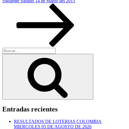
Siguiente
Siguiente
Sabado 14 de Marzo del 2015
entrada
Buscar
por:
Buscar
Entradas recientes
RESULTADOS DE LOTERIAS COLOMBIA
MIERCOLES 05 DE AGOSTO DE 2026