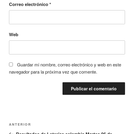
Correo electrónico
*
Web
Guardar mi nombre, correo electrónico y web en este
navegador para la próxima vez que comente.
Navegación
Entrada
ANTERIOR
de
anterior:
Resultados de Loterías colombia Martes 06 de