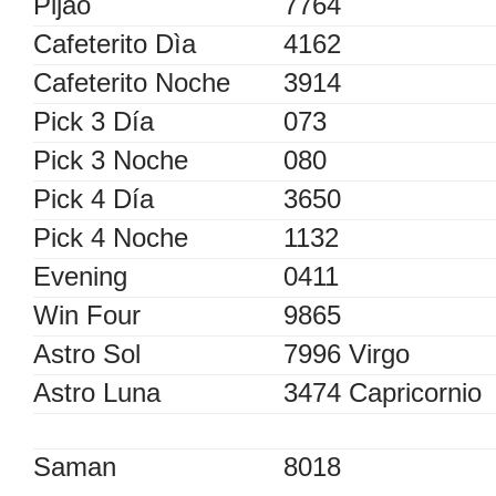
Pijao
7764
Cafeterito Dìa
4162
Cafeterito Noche
3914
Pick 3 Día
073
Pick 3 Noche
080
Pick 4 Día
3650
Pick 4 Noche
1132
Evening
0411
Win Four
9865
Astro Sol
7996 Virgo
Astro Luna
3474 Capricornio
Saman
8018