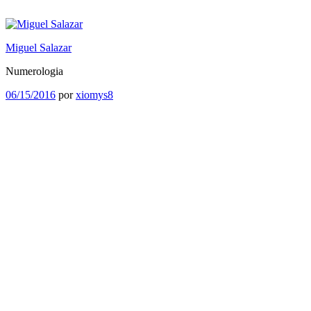
Saltar
al
contenido
Miguel Salazar
Numerologia
Publicado
06/15/2016
por
xiomys8
el