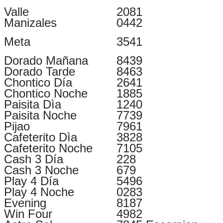
Valle
2081
Manizales
0442
Meta
3541
Dorado Mañana
8439
Dorado Tarde
8463
Chontico Día
2641
Chontico Noche
1885
Paisita Dìa
1240
Paisita Noche
7739
Pijao
7961
Cafeterito Dìa
3828
Cafeterito Noche
7105
Cash 3 Día
228
Cash 3 Noche
679
Play 4 Día
5496
Play 4 Noche
0283
Evening
8187
Win Four
4982