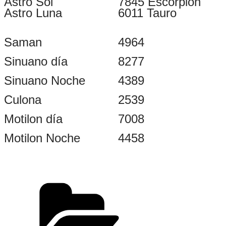
Astro Sol
7845 Escorpion
Astro Luna
6011 Tauro
Saman
4964
Sinuano día
8277
Sinuano Noche
4389
Culona
2539
Motilon día
7008
Motilon Noche
4458
Categorías