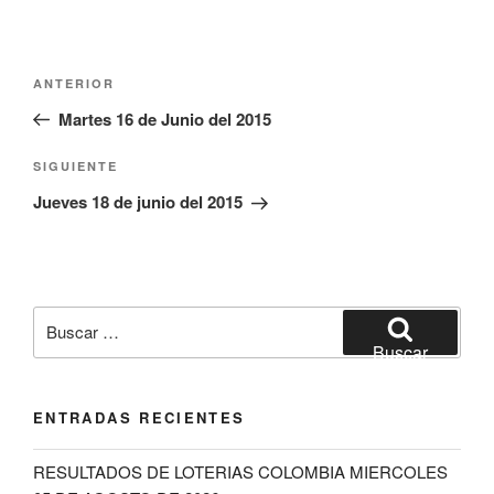
Navegación
Entrada
ANTERIOR
de
anterior:
Martes 16 de Junio del 2015
entradas
Siguiente
SIGUIENTE
entrada
Jueves 18 de junio del 2015
Buscar
por:
Buscar
ENTRADAS RECIENTES
RESULTADOS DE LOTERIAS COLOMBIA MIERCOLES