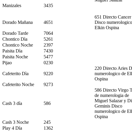
Manizales
3435
651 Directo Cancer
Dorado Mañana
4651
Disco numerologico
Elkin Ospina
Dorado Tarde
7064
Chontico Dìa
5261
Chontico Noche
2397
Paisita Dìa
7430
Paisita Noche
5477
Pijao
0230
220 Directo Aries D
Cafeterito Dìa
9220
numerologico de El
Ospina
Cafeterito Noche
9273
586 Directo Virgo 
de numerologia de
Miguel Salazar y Di
Cash 3 día
586
Geminis Disco
numerologico de El
Ospina
Cash 3 Noche
245
Play 4 Día
1362