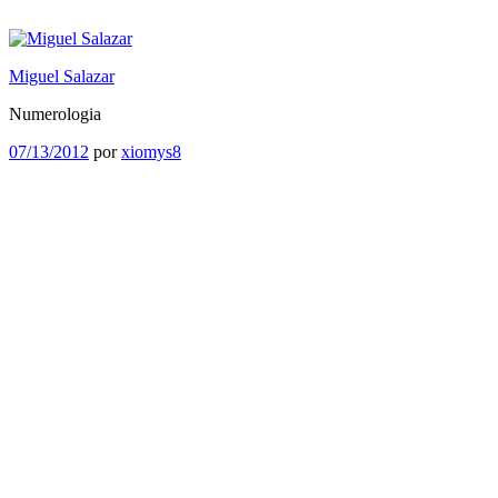
Saltar
al
contenido
Miguel Salazar
Numerologia
Publicado
07/13/2012
por
xiomys8
el