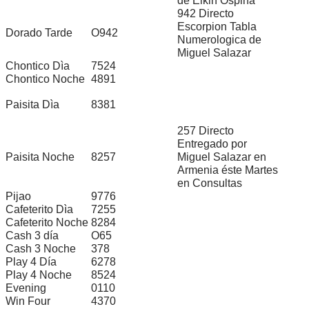
de Elkin Ospina
942 Directo
Escorpion Tabla
Dorado Tarde
O942
Numerologica de
Miguel Salazar
Chontico Dìa
7524
Chontico Noche
4891
Paisita Dìa
8381
257 Directo
Entregado por
Paisita Noche
8257
Miguel Salazar en
Armenia éste Martes
en Consultas
Pijao
9776
Cafeterito Dìa
7255
Cafeterito Noche
8284
Cash 3 día
O65
Cash 3 Noche
378
Play 4 Día
6278
Play 4 Noche
8524
Evening
0110
Win Four
4370