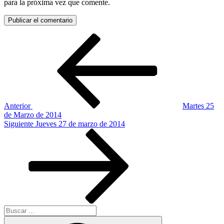
para la próxima vez que comente.
Navegación
Entrada
anterior:
de
entradas
Anterior
Martes 25
de Marzo de 2014
Siguiente
Siguiente
Jueves 27 de marzo de 2014
entrada
Buscar
por:
Buscar