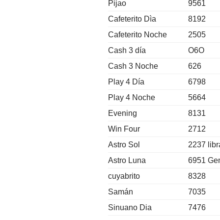
Pijao
9561
Cafeterito Dìa
8192
Cafeterito Noche
2505
Cash 3 día
O6O
Cash 3 Noche
626
Play 4 Día
6798
Play 4 Noche
5664
Evening
8131
Win Four
2712
Astro Sol
2237 libr
Astro Luna
6951 Ge
cuyabrito
8328
Samán
7035
Sinuano Dia
7476