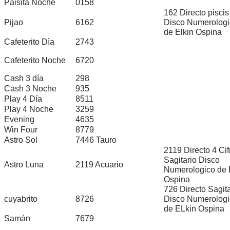
Paisita Noche
0158
162 Directo piscis
Pijao
6162
Disco Numerologi
de Elkin Ospina
Cafeterito Dìa
2743
Cafeterito Noche
6720
Cash 3 día
298
Cash 3 Noche
935
Play 4 Día
8511
Play 4 Noche
3259
Evening
4635
Win Four
8779
Astro Sol
7446 Tauro
2119 Directo 4 Cif
Sagitario Disco
Astro Luna
2119 Acuario
Numerologico de 
Ospina
726 Directo Sagita
cuyabrito
8726
Disco Numerologi
de ELkin Ospina
Samán
7679