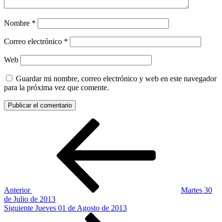
Nombre
*
Correo electrónico
*
Web
Guardar mi nombre, correo electrónico y web en este navegador
para la próxima vez que comente.
Navegación
Entrada
anterior:
de
entradas
Anterior
Martes 30
de Julio de 2013
Siguiente
Siguiente
Jueves 01 de Agosto de 2013
entrada