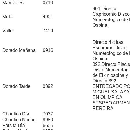
Manizales
0719
901 Directo
Capricornio Disco
Meta
4901
Numerologico de 
Ospina
Valle
7454
Directo 4 cifras
Escorpion Disco
Dorado Mañana
6916
Numerologico de 
Ospina
392 Directo Piscis
Disco Numerologi
de Elkin ospina y
Directo 392
Dorado Tarde
0392
ENTREGADO P
MIGUEL SALAZ
EN OLIMPICA
STSREO ARMENI
PEREIRA
Chontico Dìa
7037
Chontico Noche
8989
Paisita Dìa
6605