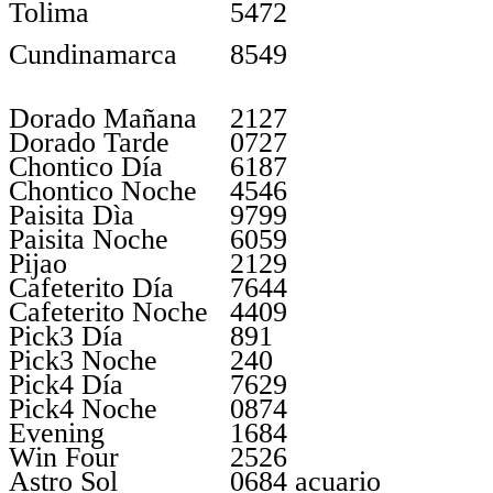
Tolima
5472
Cundinamarca
8549
Dorado Mañana
2127
Dorado Tarde
0727
Chontico Día
6187
Chontico Noche
4546
Paisita Dìa
9799
Paisita Noche
6059
Pijao
2129
Cafeterito Día
7644
Cafeterito Noche
4409
Pick3 Día
891
Pick3 Noche
240
Pick4 Día
7629
Pick4 Noche
0874
Evening
1684
Win Four
2526
Astro Sol
0684 acuario