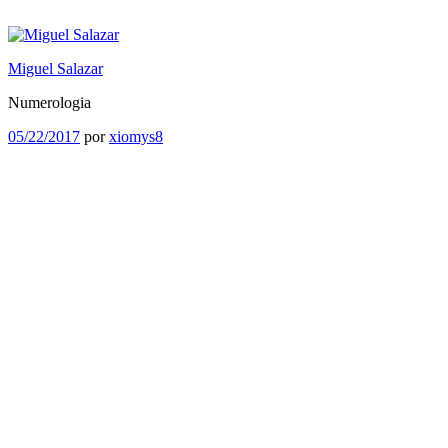
Saltar
al
contenido
Miguel Salazar
Numerologia
Publicado
05/22/2017
por
xiomys8
el