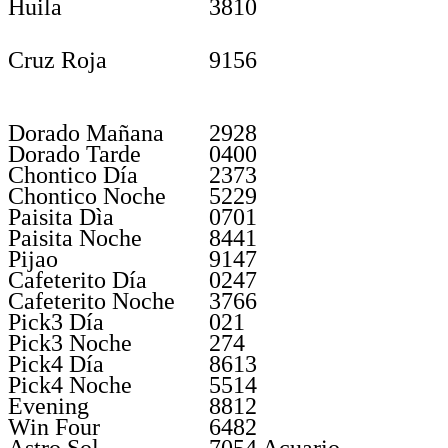
Huila
3810
Cruz Roja
9156
Dorado Mañana
2928
Dorado Tarde
0400
Chontico Día
2373
Chontico Noche
5229
Paisita Dìa
0701
Paisita Noche
8441
Pijao
9147
Cafeterito Día
0247
Cafeterito Noche
3766
Pick3 Día
021
Pick3 Noche
274
Pick4 Día
8613
Pick4 Noche
5514
Evening
8812
Win Four
6482
Astro Sol
7054 Acuario