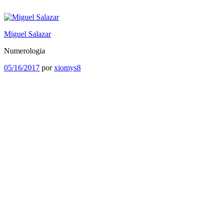
Saltar
al
contenido
Miguel Salazar
Numerologia
Publicado
05/16/2017
por
xiomys8
el