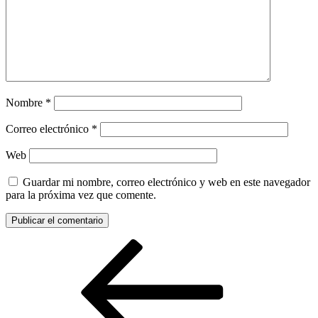
Nombre
*
Correo electrónico
*
Web
Guardar mi nombre, correo electrónico y web en este navegador
para la próxima vez que comente.
Navegación
Entrada
anterior:
de
entradas