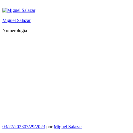
Saltar
al
contenido
Miguel Salazar
Numerologia
Publicado
03/27/2023
03/29/2023
por
Miguel Salazar
el